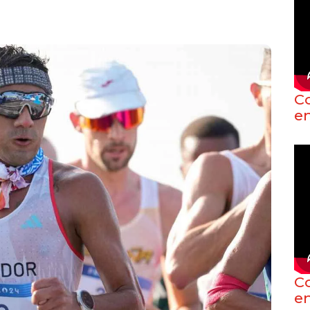
C
e
C
e