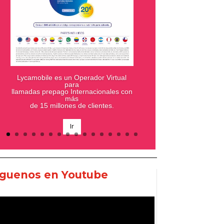
En Goya tenemos una amplísima
variedad de productos
íguenos en Youtube