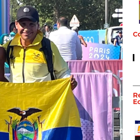
Co
R
E