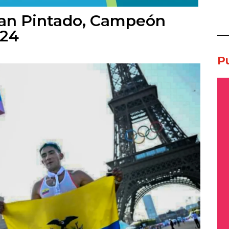
ian Pintado, Campeón
024
P