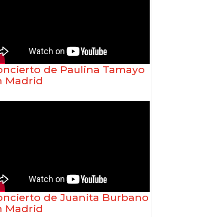
oncierto de Paulina Tamayo
n Madrid
oncierto de Juanita Burbano
n Madrid