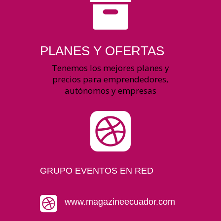

PLANES Y OFERTAS
Tenemos los mejores planes y
precios para emprendedores,
autónomos y empresas

GRUPO EVENTOS EN RED

www.magazineecuador.com