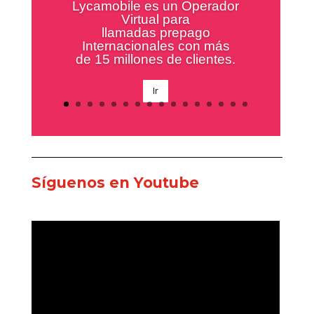
En Goya tenemos una amplísima
variedad de productos
En Goya tenemos una
amplísima variedad de
productos, conócelos aquí
Ir
Síguenos en Youtube