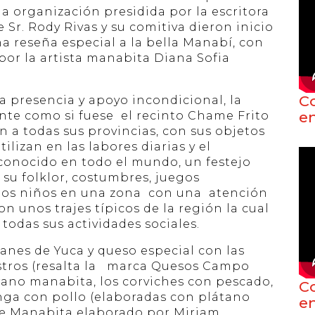
 la organización presidida por la escritora
Sr. Rody Rivas y su comitiva dieron inicio
a reseña especial a la bella Manabí, con
por la artista manabita Diana Sofia
C
 presencia y apoyo incondicional, la
e
nte como si fuese el recinto Chame Frito
 a todas sus provincias, con sus objetos
tilizan en las labores diarias y el
 conocido en todo el mundo, un festejo
su folklor, costumbres, juegos
a los niños en una zona con una atención
on unos trajes típicos de la región la cual
todas sus actividades sociales.
anes de Yuca y queso especial con las
estros (resalta la marca Quesos Campo
rano manabita, los corviches con pescado,
C
nga con pollo (elaboradas con plátano
e
e Manabita elaborado por Miriam