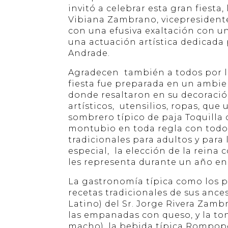
invitó a celebrar esta gran fiesta,
Vibiana Zambrano, vicepresidente 
con una efusiva exaltación con un
una actuación artística dedicada 
Andrade.
Agradecen también a todos por la
fiesta fue preparada en un ambie
donde resaltaron en su decoración
artísticos, utensilios, ropas, que u
sombrero típico de paja Toquilla
montubio en toda regla con todo 
tradicionales para adultos y par
especial, la elección de la reina c
les representa durante un año en 
La gastronomía típica como los p
recetas tradicionales de sus anc
Latino) del Sr. Jorge Rivera Zamb
las empanadas con queso, y la to
macho), la bebida típica Rompop