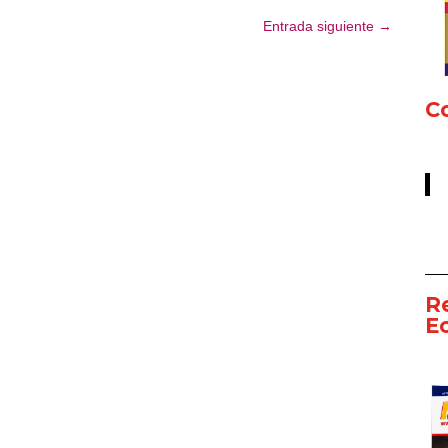
Entrada siguiente
→
Co
R
E