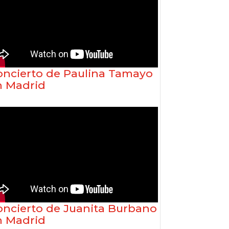
oncierto de Paulina Tamayo
n Madrid
oncierto de Juanita Burbano
n Madrid