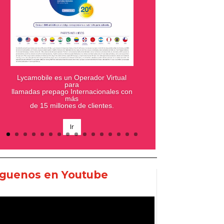
Lycamobile es un Operador Virtual
para
En Goya tenemos una amplísima
llamadas prepago Internacionales con
variedad de productos
más
de 15 millones de clientes.
Ir
íguenos en Youtube