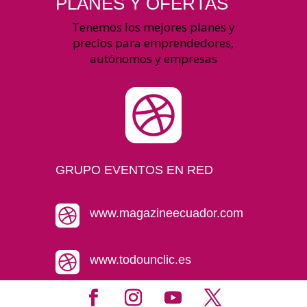
PLANES Y OFERTAS
Tenemos los mejores planes y
precios para emprendedores,
autónomos y empresas

GRUPO EVENTOS EN RED

www.magazineecuador.com

www.todounclic.es