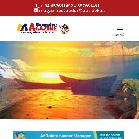
+ 34 657661492 - 657661491
magazineecuador@outlook.es