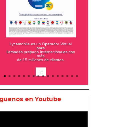
Lycamobile es un Operador Virtual
para
En Goya tenemos una amplísima
llamadas prepago Internacionales con
variedad de productos
más
de 15 millones de clientes.
Ir
íguenos en Youtube