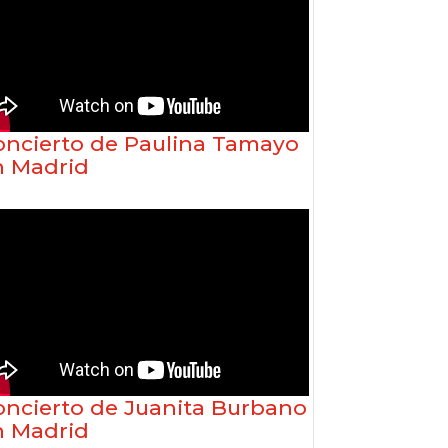
oncierto de Paulina Tamayo
n Madrid
oncierto de Juanita Burbano
n Madrid