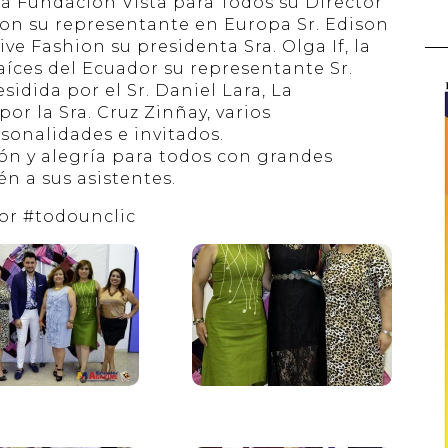
a Fundación Vista para Todos su Director
on su representante en Europa Sr. Edison
ve Fashion su presidenta Sra. Olga If, la
aíces del Ecuador su representante Sr.
idida por el Sr. Daniel Lara, La
or la Sra. Cruz Zinñay, varios
onalidades e invitados.
ón y alegría para todos con grandes
n a sus asistentes.
or
#
todounclic