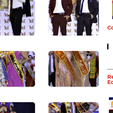
Co
R
E