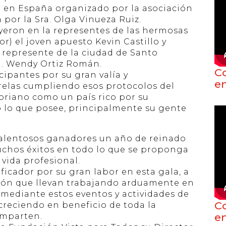
r en España organizado por la asociación
 por la Sra. Olga Vinueza Ruiz.
yeron en la representes de las hermosas
r) el joven apuesto Kevin Castillo y
represente de la ciudad de Santo
a. Wendy Ortiz Román.
C
icipantes por su gran valía y
e
relas cumpliendo esos protocolos del
oriano como un país rico por su
o lo que posee, principalmente su gente
alentosos ganadores un año de reinado
uchos éxitos en todo lo que se proponga
 vida profesional.
ficador por su gran labor en esta gala, a
ción que llevan trabajando arduamente en
r mediante estos eventos y actividades de
C
creciendo en beneficio de toda la
e
omparten.