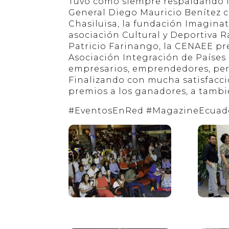
Tuvo como siempre respaldando l
General Diego Mauricio Benítez c
Chasiluisa, la fundación Imaginati
asociación Cultural y Deportiva R
Patricio Farinango, la CENAEE pres
Asociación Integración de Países p
empresarios, emprendedores, pers
Finalizando con mucha satisfacci
premios a los ganadores, a tambié
#
EventosEnRed
#
MagazineEcuad