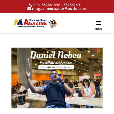
+ 34 657661492 - 657661491
magazineecuador@outlook.es