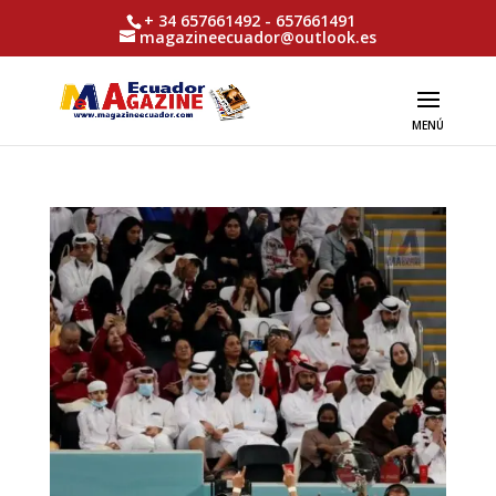
+ 34 657661492 - 657661491
magazineecuador@outlook.es