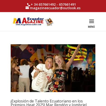
+ 34 657661492 - 657661491
magazineecuador@outlook.es
¡Explosión de Talento Ecuatoriano en los
Premios Heat 2025! Mar Rendón y Jombriel