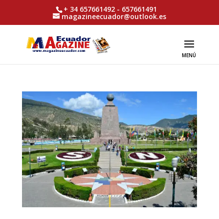
+ 34 657661492 - 657661491
magazineecuador@outlook.es