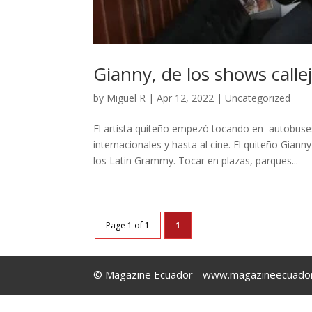
Gianny, de los shows call
by
Miguel R
|
Apr 12, 2022
|
Uncategorized
El artista quiteño empezó tocando en autobuses 
internacionales y hasta al cine. El quiteño Giann
los Latin Grammy. Tocar en plazas, parques...
Page 1 of 1
1
© Magazine Ecuador - www.magazineecuado