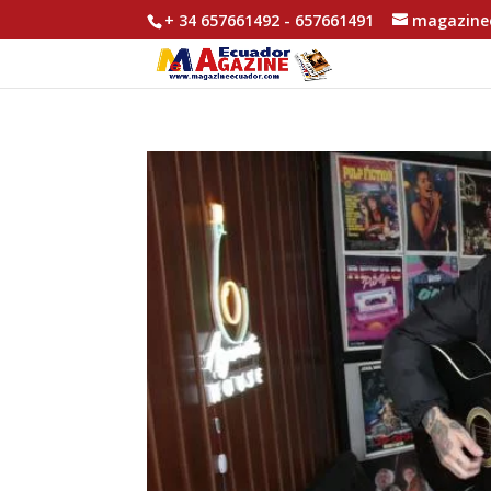
+ 34 657661492 - 657661491
magazine