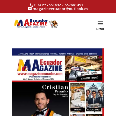
+ 34 657661492 - 657661491
magazineecuador@outlook.es