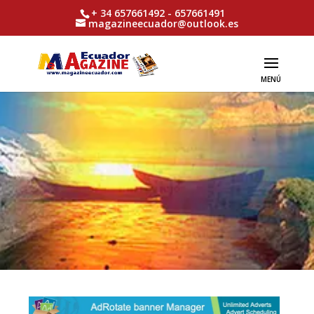
+ 34 657661492 - 657661491
magazineecuador@outlook.es