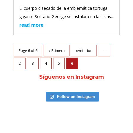
El cuerpo disecado de la emblemática tortuga
gigante Solitario George se instalará en las islas...
read more
Page 6 of 6
« Primera
«Anterior
...
2
3
4
5
6
Síguenos en Instagram
Follow on Instagram