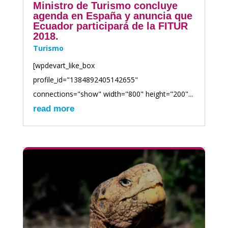
Ministro de Turismo concluye
agenda en España y anuncia que
Ecuador participará de la FITUR
2018.
Turismo
[wpdevart_like_box
profile_id="1384892405142655"
connections="show" width="800" height="200"...
read more