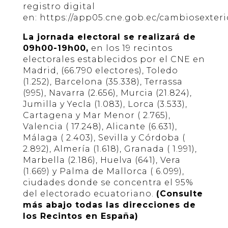
registro digital
en:
https://app05.cne.gob.ec/cambiosexterio
La jornada electoral se realizará de
09h00-19h00,
en los 19 recintos
electorales establecidos por el CNE en
Madrid, (66.790 electores), Toledo
(1.252), Barcelona (35.338), Terrassa
(995), Navarra (2.656), Murcia (21.824),
Jumilla y Yecla (1.083), Lorca (3.533),
Cartagena y Mar Menor ( 2.765),
Valencia ( 17.248), Alicante (6.631),
Málaga ( 2.403), Sevilla y Córdoba (
2.892), Almería (1.618), Granada ( 1.991),
Marbella (2.186), Huelva (641), Vera
(1.669) y Palma de Mallorca ( 6.099),
ciudades donde se concentra el 95%
del electorado ecuatoriano.
(Consulte
más abajo todas las direcciones de
los Recintos en España)