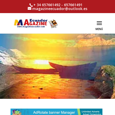
+ 34 657661492 - 657661491
magazineecuador@outlook.es