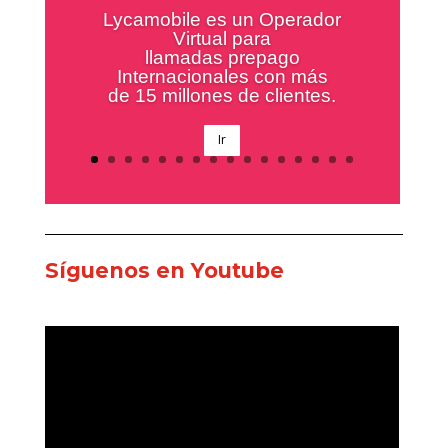
En Goya tenemos una amplísima
variedad de productos
En Goya tenemos una
amplísima variedad de
productos, conócelos aquí
Ir
Síguenos en Youtube