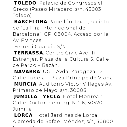
𝗧𝗢𝗟𝗘𝗗𝗢: Palacio de Congresos el
Greco (Paseo Miradero, s/n, 45003
Toledo)
𝗕𝗔𝗥𝗖𝗘𝗟𝗢𝗡𝗔:Pabellón Textil, recinto
de “La Fira Internacional de
Barcelona”. CP. 08004. Acceso por la
Av. Frances
Ferrer i Guardia S/N.
𝗧𝗘𝗥𝗥𝗔𝗦𝗦𝗔: Centre Civic Avel-lí
Estrenjer. Plaza de la Cultura 5. Calle
de Pardo – Bazán.
𝗡𝗔𝗩𝗔𝗥𝗥𝗔: UGT. Avda. Zaragoza, 12.
Calle Tudela – Plaza Príncipe de Viana
𝗠𝗨𝗥𝗖𝗜𝗔: Auditorio Víctor Villegas Av.
Primero de Mayo, s/n, 30006
𝗝𝗨𝗠𝗜𝗟𝗟𝗔 – 𝗬𝗘𝗖𝗟𝗔: Hotel Monreal:
Calle Doctor Fleming, N. º 6, 30520
Jumilla
𝗟𝗢𝗥𝗖𝗔: Hotel Jardines de Lorca:
Alameda de Rafael Méndez, s/n, 30800