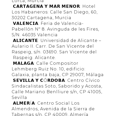
Lorca, Murcia
𝗖𝗔𝗥𝗧𝗔𝗚𝗘𝗡𝗔 𝗬 𝗠𝗔𝗥 𝗠𝗘𝗡𝗢𝗥: Hotel
Los Habaneros: Calle San Diego, 60,
30202 Cartagena, Murcia
𝗩𝗔𝗟𝗘𝗡𝗖𝗜𝗔: Feria de Valencia-
Pabellón Nº 8. Avinguda de les Fires,
S/N. 46035 Valencia
𝗔𝗟𝗜𝗖𝗔𝗡𝗧𝗘: Universidad de Alicante –
Aulario II. Carr. De San Vicente del
Raspeig, s/n. 03690. San Vicente del
Raspeig. Alicante.
𝗠𝗔𝗟𝗔𝗚𝗔: Calle Compositor
Lehmberg Ruiz No. 10, edificio:
Galaxia, planta baja, CP 29007, Málaga
𝗦𝗘𝗩𝗜𝗟𝗟𝗔 𝗬 𝗖Ó𝗥𝗗𝗢𝗕𝗔: Centro Cívico
Sindacalistas Soto, Saborido y Acosta,
Calle Mariano Benlliure s/n, CP 41005,
Sevilla
𝗔𝗟𝗠𝗘𝗥Í𝗔: Centro Social Los
Almendros, Avenida de la Sierra de
Tabernas s/n, CP 40009, Almería