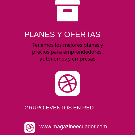

PLANES Y OFERTAS
Tenemos los mejores planes y
precios para emprendedores,
autónomos y empresas

GRUPO EVENTOS EN RED

www.magazineecuador.com