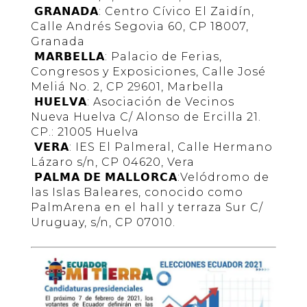
𝗚𝗥𝗔𝗡𝗔𝗗𝗔: Centro Cívico El Zaidín,
Calle Andrés Segovia 60, CP 18007,
Granada
𝗠𝗔𝗥𝗕𝗘𝗟𝗟𝗔: Palacio de Ferias,
Congresos y Exposiciones, Calle José
Meliá No. 2, CP 29601, Marbella
𝗛𝗨𝗘𝗟𝗩𝗔: Asociación de Vecinos
Nueva Huelva C/ Alonso de Ercilla 21.
CP.: 21005 Huelva
𝗩𝗘𝗥𝗔: IES El Palmeral, Calle Hermano
Lázaro s/n, CP 04620, Vera
𝗣𝗔𝗟𝗠𝗔 𝗗𝗘 𝗠𝗔𝗟𝗟𝗢𝗥𝗖𝗔:Velódromo de
las Islas Baleares, conocido como
PalmArena en el hall y terraza Sur C/
Uruguay, s/n, CP 07010.