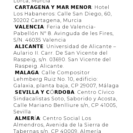
Lorca, Murcia
𝗖𝗔𝗥𝗧𝗔𝗚𝗘𝗡𝗔 𝗬 𝗠𝗔𝗥 𝗠𝗘𝗡𝗢𝗥: Hotel
Los Habaneros: Calle San Diego, 60,
30202 Cartagena, Murcia
𝗩𝗔𝗟𝗘𝗡𝗖𝗜𝗔: Feria de Valencia-
Pabellón Nº 8. Avinguda de les Fires,
S/N. 46035 Valencia
𝗔𝗟𝗜𝗖𝗔𝗡𝗧𝗘: Universidad de Alicante –
Aulario II. Carr. De San Vicente del
Raspeig, s/n. 03690. San Vicente del
Raspeig. Alicante.
𝗠𝗔𝗟𝗔𝗚𝗔: Calle Compositor
Lehmberg Ruiz No. 10, edificio:
Galaxia, planta baja, CP 29007, Málaga
𝗦𝗘𝗩𝗜𝗟𝗟𝗔 𝗬 𝗖Ó𝗥𝗗𝗢𝗕𝗔: Centro Cívico
Sindacalistas Soto, Saborido y Acosta,
Calle Mariano Benlliure s/n, CP 41005,
Sevilla
𝗔𝗟𝗠𝗘𝗥Í𝗔: Centro Social Los
Almendros, Avenida de la Sierra de
Tabernas s/n, CP 40009, Almería