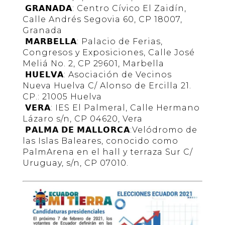
𝗚𝗥𝗔𝗡𝗔𝗗𝗔: Centro Cívico El Zaidín,
Calle Andrés Segovia 60, CP 18007,
Granada
𝗠𝗔𝗥𝗕𝗘𝗟𝗟𝗔: Palacio de Ferias,
Congresos y Exposiciones, Calle José
Meliá No. 2, CP 29601, Marbella
𝗛𝗨𝗘𝗟𝗩𝗔: Asociación de Vecinos
Nueva Huelva C/ Alonso de Ercilla 21.
CP.: 21005 Huelva
𝗩𝗘𝗥𝗔: IES El Palmeral, Calle Hermano
Lázaro s/n, CP 04620, Vera
𝗣𝗔𝗟𝗠𝗔 𝗗𝗘 𝗠𝗔𝗟𝗟𝗢𝗥𝗖𝗔:Velódromo de
las Islas Baleares, conocido como
PalmArena en el hall y terraza Sur C/
Uruguay, s/n, CP 07010.