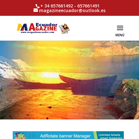
+ 34 657661492 - 657661491
magazineecuador@outlook.es