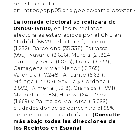
registro digital
en:
https://app05.cne.gob.ec/cambiosexterio
La jornada electoral se realizará de
09h00-19h00,
en los 19 recintos
electorales establecidos por el CNE en
Madrid, (66.790 electores), Toledo
(1.252), Barcelona (35.338), Terrassa
(995), Navarra (2.656), Murcia (21.824),
Jumilla y Yecla (1.083), Lorca (3.533),
Cartagena y Mar Menor ( 2.765),
Valencia ( 17.248), Alicante (6.631),
Málaga ( 2.403), Sevilla y Córdoba (
2.892), Almería (1.618), Granada ( 1.991),
Marbella (2.186), Huelva (641), Vera
(1.669) y Palma de Mallorca ( 6.099),
ciudades donde se concentra el 95%
del electorado ecuatoriano.
(Consulte
más abajo todas las direcciones de
los Recintos en España)