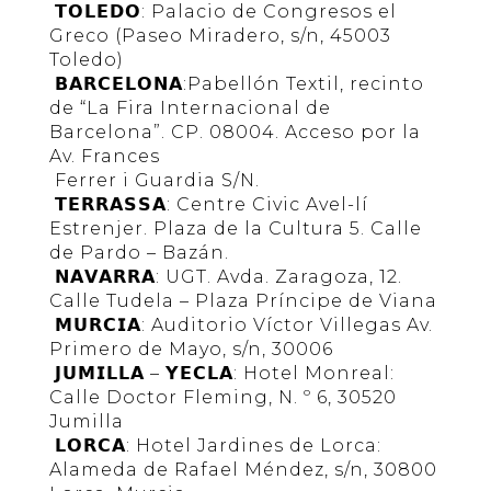
𝗧𝗢𝗟𝗘𝗗𝗢: Palacio de Congresos el
Greco (Paseo Miradero, s/n, 45003
Toledo)
𝗕𝗔𝗥𝗖𝗘𝗟𝗢𝗡𝗔:Pabellón Textil, recinto
de “La Fira Internacional de
Barcelona”. CP. 08004. Acceso por la
Av. Frances
Ferrer i Guardia S/N.
𝗧𝗘𝗥𝗥𝗔𝗦𝗦𝗔: Centre Civic Avel-lí
Estrenjer. Plaza de la Cultura 5. Calle
de Pardo – Bazán.
𝗡𝗔𝗩𝗔𝗥𝗥𝗔: UGT. Avda. Zaragoza, 12.
Calle Tudela – Plaza Príncipe de Viana
𝗠𝗨𝗥𝗖𝗜𝗔: Auditorio Víctor Villegas Av.
Primero de Mayo, s/n, 30006
𝗝𝗨𝗠𝗜𝗟𝗟𝗔 – 𝗬𝗘𝗖𝗟𝗔: Hotel Monreal:
Calle Doctor Fleming, N. º 6, 30520
Jumilla
𝗟𝗢𝗥𝗖𝗔: Hotel Jardines de Lorca:
Alameda de Rafael Méndez, s/n, 30800